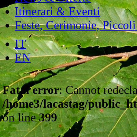
Itinerari & Eventi
Feste, Cerimonie, Piccoli
IT
EN
Fatal error
: Cannot redecla
/home3/lacastag/public_ht
on line
399