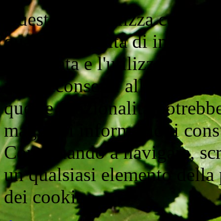
Questo sito utilizza cookie d
quali la raccolta di informaz
aggregata e l'utilizzo di wi
non acconsenti all'utilizzo d
queste funzionalità potrebbe
maggiori informazioni cons
Continuando a navigare, scr
un qualsiasi elemento della 
dei cookie.