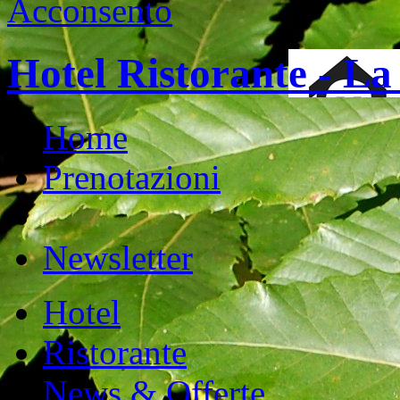
Acconsento
Hotel Ristorante - L
Home
Prenotazioni
Newsletter
Hotel
Ristorante
News & Offerte