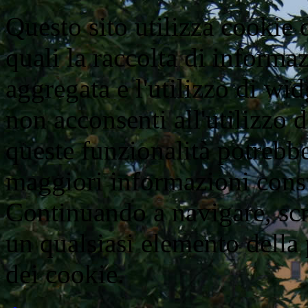
Questo sito utilizza cookie d
quali la raccolta di informaz
aggregata e l'utilizzo di wi
non acconsenti all'utilizzo d
queste funzionalità potrebbe
maggiori informazioni cons
Continuando a navigare, scr
un qualsiasi elemento della 
dei cookie.