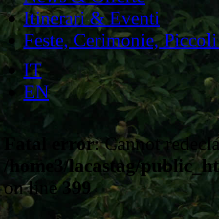
Itinerari & Eventi
Feste, Cerimonie, Piccoli
IT
EN
Fatal error
: Cannot redecla
/home3/lacastag/public_ht
on line
399