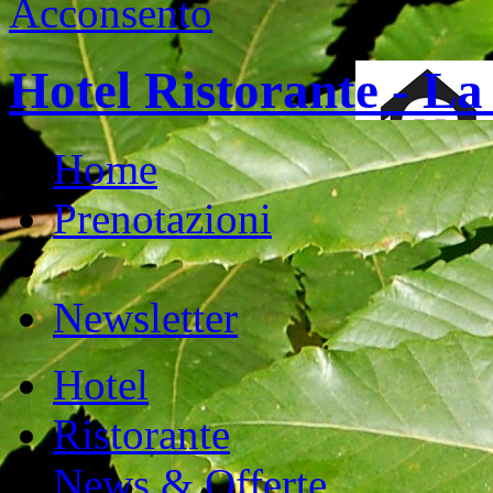
Acconsento
Hotel Ristorante - L
Home
Prenotazioni
Newsletter
Hotel
Ristorante
News & Offerte