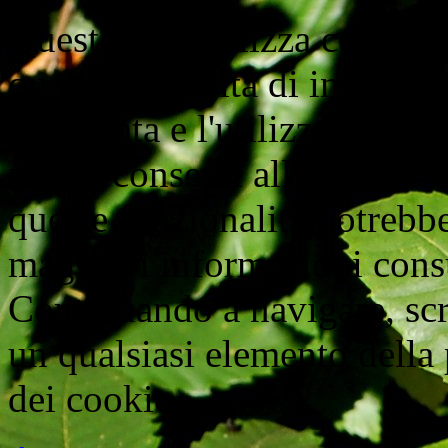
Questo sito utilizza cookie d
quali la raccolta di informaz
aggregata e l'utilizzo di wi
non acconsenti all'utilizzo d
queste funzionalità potrebbe
maggiori informazioni cons
Continuando a navigare, scr
un qualsiasi elemento della 
dei cookie.