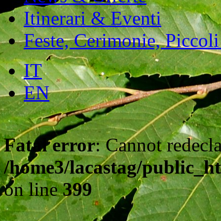
Itinerari & Eventi
Feste, Cerimonie, Piccoli
IT
EN
Fatal error
: Cannot redecla
/home3/lacastag/public_ht
on line
399